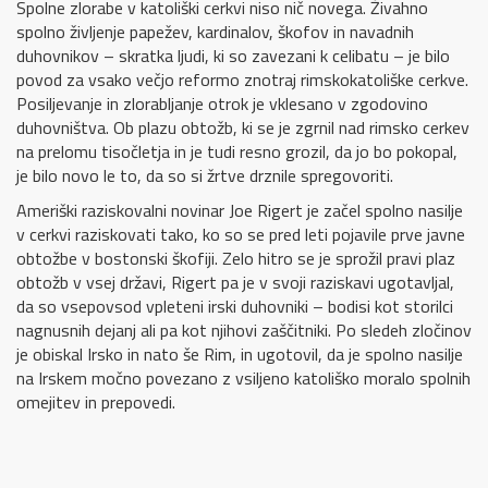
Spolne zlorabe v katoliški cerkvi niso nič novega. Živahno
spolno življenje papežev, kardinalov, škofov in navadnih
duhovnikov – skratka ljudi, ki so zavezani k celibatu – je bilo
povod za vsako večjo reformo znotraj rimskokatoliške cerkve.
Posiljevanje in zlorabljanje otrok je vklesano v zgodovino
duhovništva. Ob plazu obtožb, ki se je zgrnil nad rimsko cerkev
na prelomu tisočletja in je tudi resno grozil, da jo bo pokopal,
je bilo novo le to, da so si žrtve drznile spregovoriti.
Ameriški raziskovalni novinar Joe Rigert je začel spolno nasilje
v cerkvi raziskovati tako, ko so se pred leti pojavile prve javne
obtožbe v bostonski škofiji. Zelo hitro se je sprožil pravi plaz
obtožb v vsej državi, Rigert pa je v svoji raziskavi ugotavljal,
da so vsepovsod vpleteni irski duhovniki – bodisi kot storilci
nagnusnih dejanj ali pa kot njihovi zaščitniki. Po sledeh zločinov
je obiskal Irsko in nato še Rim, in ugotovil, da je spolno nasilje
na Irskem močno povezano z vsiljeno katoliško moralo spolnih
omejitev in prepovedi.