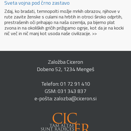
Sveta vojna pod črno zastavo
Zdaj, ko bradati, temnopolti možje mrkih obrazov, njihove v
rute zavite ženske s culami na hrbtih in otroci široko odprtih,
prestrašenih oči prihajajo na naša ozemlja, pa bijemo plat
zvona in na okoliških gričih prižigamo ognje, kot da je na kocki
nič več in nič manj kot usoda naše civilizacije. >>
Založba Ciceron
Dobeno 52, 1234 Mengeš
Telefon: 01 72 91 410
GSM: 031 343 837
e-pošta: zalozba@ciceron.si