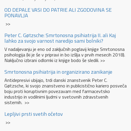
OD DEPALE VASI DO PATRIE ALI ZGODOVINA SE
PONAVLJA
>>
Peter C. Gøtzsche: Smrtonosna psihiatrija II. ali Kaj
lahko za svojo varnost naredijo sami bolniki?
V nadaljevanju je eno od zaključnih poglavij knjige Smrtonosna
psihologija (ki je še v pripravi in bo izšlja v prvih mesecih 2018).
Naključno izbrani odlomki iz knjige bodo še sledili. >>
Smrtonosna psihiatrija in organizirano zanikanje
Antidepresivi ubijajo, trdi danski znanstvenik Peter C.
Gøtzsche, ki svojo znanstveno in publicistično kariero posveča
boju proti koruptivnim povezavam med farmacevtsko
industrijo in vodilnimi ljudmi v svetovnih zdravstvenih
sistemih. >>
Lepljivi prsti svetih očetov
>>