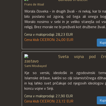
Frans de Waal
Morala človeka - in drugih živali - ni nekaj, kar bi 
bilo poslano od zgoraj, od tega ali onega bog
Moralo nosimo v sebi in je veliko starejša od vs
religij. Brez morale ne bi preživeli kot družbene živali.
Cena v maloprodaji: 28,23 EUR
Cena klub CICERON: 24,00 EUR
Kupi
Sveta vojna pod čr
zastavo
Sami Moubayed
Kje so verski, ideološki in zgodovinski temel
Islamske države, kakšni so cilji islamističnega džiha
in kaj lahko svet pričakuje od njegovih ideologov 
koncu vojne v Siriji.
Cena v maloprodaji: 27,90 EUR
Kupi
Cena klub CICERON: 23,72 EUR