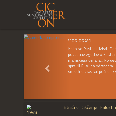
Prejšnji
V PRIPRAVI
Kako so Rusi 'kultivirali' D
povezane zgodbe o Epsteinu,
mafijskega denarja... Ko ug
spravili Rusi, da od znotraj
smiselno vse, kar počne. >
Etnično čiščenje Palestin
1948