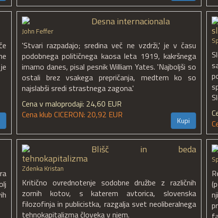
Desna internacionala
s
John Feffer
Sp
če
'Stvari razpadajo; sredina več ne vzdrži,' je v času
S
ne
podobnega političnega kaosa leta 1919, kakršnega
s
je
imamo danes, pisal pesnik William Yates. 'Najboljši so
p
ostali brez vsakega prepričanja, medtem ko so
s
najslabši sredi strastnega zagona.'
S
Cena v maloprodaji: 24,60 EUR
C
Cena klub CICERON: 20,92 EUR
Kupi
C
Blišč in beda
tehnokapitalizma
S
Zdenka Kristan
ra
R
Kritično ovrednotenje sodobne družbe z različnih
lj
(p
zornih kotov, s katerem avtorica, slovenska
ih
n
filozofinja in publicistka, razgalja svet neoliberalnega
p
tehnokapitalizma človeka v njem.
f