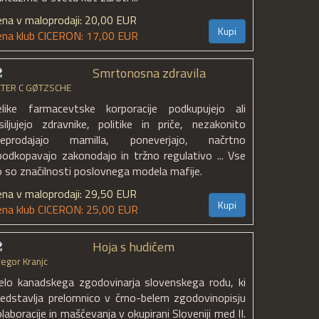
ena v maloprodaji: 20,00 EUR
Kupi
ena klub CICERON: 17,00 EUR
Smrtonosna zdravila
ETER C GØTZSCHE
elike farmacevtske korporacije podkupujejo ali
zsiljujejo zdravnike, politike in priče, nezakonito
reprodajajo mamilla, poneverjajo, načrtno
podkopavajo zakonodajo in tržno regulativo ... Vse
o so značilnosti poslovnega modela mafije.
ena v maloprodaji: 29,50 EUR
Kupi
ena klub CICERON: 25,00 EUR
Hoja s hudičem
egor Kranjc
elo kanadskega zgodovinarja slovenskega rodu, ki
redstavlja prelomnico v črno-belem zgodovinopisju
laboracije in maščevanja v okupirani Sloveniji med II.