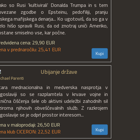
ako so Rusi 'kultivirali' Donalda Trumpa in s tem
ovezane zgodbe o Epsteinu, pedofiliji, pranju
uskega mafijskega denarja... Ko ugotoviš, da so ga v
elo hišo spravili Rusi, da od znotraj uniči Ameriko,
ostane smiselno vse, kar počne.
redvidena cena: 29,90 EUR
ena v prednaročilu: 25,41 EUR
Kupi
Ubijanje države
chael Parenti
tara mednacionalna in medverska nasprotja v
ugoslaviji so se razplamtela v krvave vojne in
tnična čiščenja šele ob aktivni udeležbi zahodnih sil
ziroma njihovih obveščevalnih služb. Z razkrojem
goslavije se je odprl prostor interesom...
ena v maloprodaji: 26,50 EUR
Kupi
ena klub CICERON: 22,52 EUR