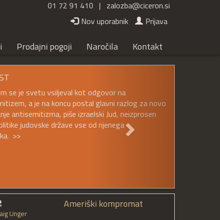
01 72 91 410 |
zalozba@ciceron.si
Nov uporabnik
Prijava
i
Prodajni pogoji
Naročila
Kontakt
Naslednji
ST
em se je svetu vsiljeval kot odgovor na
mitizem, a je na koncu postal glavni razlog za novo
nje antisemitizma, piše izraelski Jud, neizprosen
politike judovske države vse od njenega
ka. >>
Ameriški kompromat
aig Unger