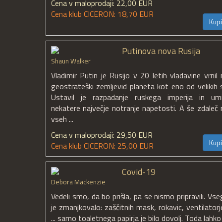
Cena v maloprodaji: 22,00 EUR
Cena klub CICERON: 18,70 EUR
Kupi
Putinova nova Rusija
Shaun Walker
Vladimir Putin je Rusijo v 20 letih vladavine vrnil 
geostrateški zemljevid planeta kot eno od velikih si
Ustavil je razpadanje ruskega imperija in umir
nekatere največje notranje napetosti. A še zdaleč 
vseh ...
Cena v maloprodaji: 29,50 EUR
Kupi
Cena klub CICERON: 25,00 EUR
Covid-19
Debora Mackenzie
Vedeli smo, da bo prišla, pa se nismo pripravili. Vse
je zmanjkovalo: zaščitnih mask, rokavic, ventilatorj
... samo toaletnega papirja je bilo dovolj. Toda lahko