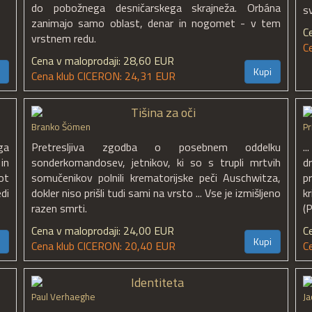
do pobožnega desničarskega skrajneža. Orbána
s
zanimajo samo oblast, denar in nogomet - v tem
C
vrstnem redu.
C
Cena v maloprodaji: 28,60 EUR
Kupi
Cena klub CICERON: 24,31 EUR
Tišina za oči
Branko Šömen
Pr
ga
Pretresljiva zgodba o posebnem oddelku
.
in
sonderkomandosev, jetnikov, ki so s trupli mrtvih
d
ot
somučenikov polnili krematorijske peči Auschwitza,
pr
di
dokler niso prišli tudi sami na vrsto ... Vse je izmišljeno
k
razen smrti.
(
Cena v maloprodaji: 24,00 EUR
C
Kupi
Cena klub CICERON: 20,40 EUR
C
Identiteta
Paul Verhaeghe
Ja