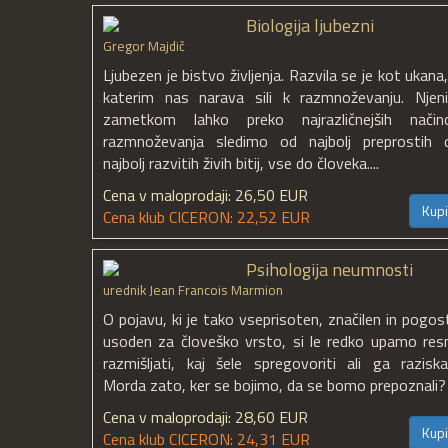
Biologija ljubezni
Gregor Majdič
Ljubezen je bistvo življenja. Razvila se je kot ukana
katerim nas narava sili k razmnoževanju. Njen
zametkom lahko preko najrazličnejših način
razmnoževanja sledimo od najbolj preprostih 
najbolj razvitih živih bitij, vse do človeka....
Cena v maloprodaji: 26,50 EUR
Kupi
Cena klub CICERON: 22,52 EUR
Psihologija neumnosti
urednik Jean Francois Marmion
O pojavu, ki je tako vseprisoten, značilen in pogos
usoden za človeško vrsto, si le redko upamo res
razmišljati, kaj šele spregovoriti ali ga raziskat
Morda zato, ker se bojimo, da se bomo prepoznali?
Cena v maloprodaji: 28,60 EUR
Kupi
Cena klub CICERON: 24,31 EUR