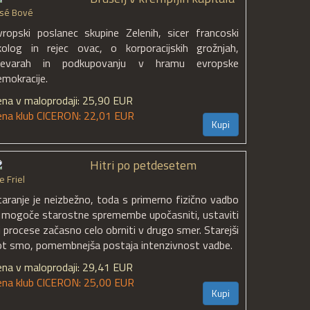
osé Bové
vropski poslanec skupine Zelenih, sicer francoski
kolog in rejec ovac, o korporacijskih grožnjah,
revarah in podkupovanju v hramu evropske
emokracije.
ena v maloprodaji: 25,90 EUR
ena klub CICERON: 22,01 EUR
Kupi
Hitri po petdesetem
e Friel
taranje je neizbežno, toda s primerno fizično vadbo
e mogoče starostne spremembe upočasniti, ustaviti
li procese začasno celo obrniti v drugo smer. Starejši
ot smo, pomembnejša postaja intenzivnost vadbe.
ena v maloprodaji: 29,41 EUR
ena klub CICERON: 25,00 EUR
Kupi