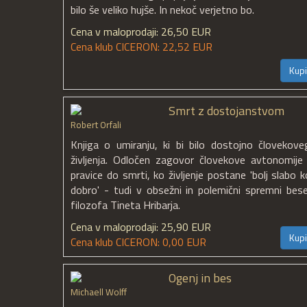
bilo še veliko hujše. In nekoč verjetno bo.
Cena v maloprodaji: 26,50 EUR
Cena klub CICERON: 22,52 EUR
Kupi
Smrt z dostojanstvom
Robert Orfali
Knjiga o umiranju, ki bi bilo dostojno človekove
življenja. Odločen zagovor človekove avtonomije 
pravice do smrti, ko življenje postane 'bolj slabo k
dobro' - tudi v obsežni in polemični spremni bese
filozofa Tineta Hribarja.
Cena v maloprodaji: 25,90 EUR
Kupi
Cena klub CICERON: 0,00 EUR
Ogenj in bes
Michaell Wolff