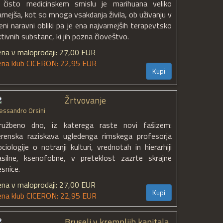
 čisto medicinskem smislu je marihuana veliko
arnejša, kot so mnoga vsakdanja živila, ob uživanju v
jeni naravni obliki pa je ena najvarnejših terapevtsko
tivnih substanc, ki jih pozna človeštvo.
ena v maloprodaji: 27,00 EUR
ena klub CICERON: 22,95 EUR
Kupi
Žrtvovanje
essandro Orsini
ružbeno dno, iz katerega raste novi fašizem:
erenska raziskava ugledenga rimskega profesorja
ociologije o notranji kulturi, vrednotah in hierarhiji
asilne, ksenofobne, v preteklost zazrte skrajne
esnice.
ena v maloprodaji: 27,00 EUR
Kupi
ena klub CICERON: 22,95 EUR
Bruselj v krempljih kapitala