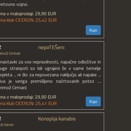
vetovno vojno.
ena v maloprodaji: 29,90 EUR
ena klub CICERON: 25,42 EUR
Kupi
nepoTEŠeni
imož Cirman
.. nastavki za vse nepravilnosti, napačne odločitve in
ruge stranpoti so bili vgrajeni že v same temelje
ojekta ... ni šlo za nepovezana naključja ali napake ...
riva je veriga premišljeno načrtovanih potez …
Primož Cirman)
ena v maloprodaji: 29,90 EUR
Kupi
ena klub CICERON: 25,41 EUR
Konoplja kanabis
ck Herer