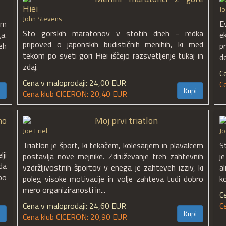
Hiei
J
John Stevens
nam
E
Sto gorskih maratonov v stotih dneh - redka
a.
e
pripoved o japonskih budističnih menihih, ki med
eh
p
tekom po sveti gori Hiei iščejo razsvetljenje tukaj in
d
zdaj.
C
Cena v maloprodaji: 24,00 EUR
C
Kupi
Cena klub CICERON: 20,40 EUR
no
Moj prvi triatlon
Joe Friel
Jo
Triatlon je šport, ki tekačem, kolesarjem in plavalcem
S
ji
postavlja nove mejnike. Združevanje treh zahtevnih
j
da
vzdržljivostnih športov v enega je zahteveh izziv, ki
a
po
poleg visoke motivacije in volje zahteva tudi dobro
k
mero organiziranosti in...
C
Cena v maloprodaji: 24,60 EUR
C
Kupi
Cena klub CICERON: 20,90 EUR