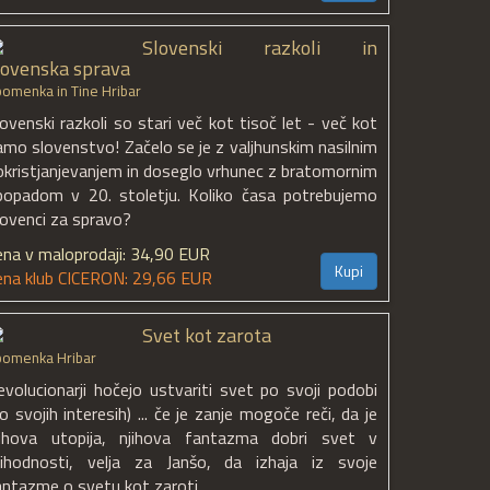
Slovenski razkoli in
lovenska sprava
omenka in Tine Hribar
lovenski razkoli so stari več kot tisoč let - več kot
amo slovenstvo! Začelo se je z valjhunskim nasilnim
okristjanjevanjem in doseglo vrhunec z bratomornim
popadom v 20. stoletju. Koliko časa potrebujemo
lovenci za spravo?
ena v maloprodaji: 34,90 EUR
Kupi
ena klub CICERON: 29,66 EUR
Svet kot zarota
pomenka Hribar
evolucionarji hočejo ustvariti svet po svoji podobi
o svojih interesih) ... če je zanje mogoče reči, da je
jihova utopija, njihova fantazma dobri svet v
rihodnosti, velja za Janšo, da izhaja iz svoje
antazme o svetu kot zaroti ...