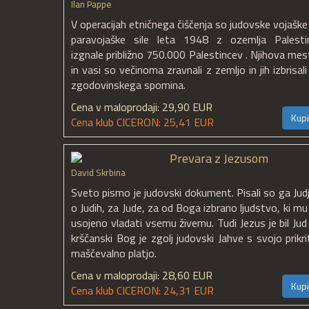
Ilan Pappe
V operacijah etničnega čiščenja so judovske vojaške 
paravojaške sile leta 1948 z ozemlja Palesti
izgnale približno 750.000 Palestincev . Njihova mes
in vasi so večinoma zravnali z zemljo in jih izbrisali
zgodovinskega spomina.
Cena v maloprodaji: 29,90 EUR
Kupi
Cena klub CICERON: 25,41 EUR
Prevara z Jezusom
David Skrbina
Sveto pismo je judovski dokument. Pisali so ga Judj
o Judih, za Jude, za od Boga izbrano ljudstvo, ki mu 
usojeno vladati vsemu živemu. Tudi Jezus je bil Jud 
krščanski Bog je zgolj judovski Jahve s svojo prikri
maščevalno platjo.
Cena v maloprodaji: 28,60 EUR
Kupi
Cena klub CICERON: 24,31 EUR