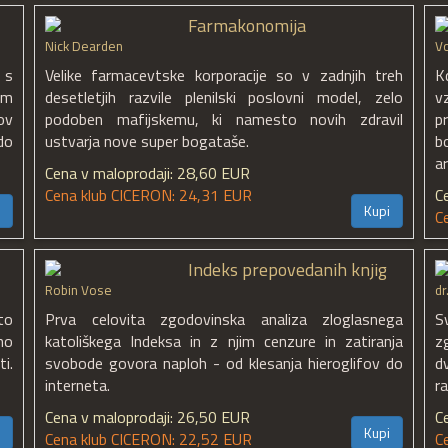
Farmakonomija
Nick Dearden
Vo
, s
Velike farmacevtske korporacije so v zadnjih treh
K
im
desetletjih razvile plenilski poslovni model, zelo
v
ov
podoben mafijskemu, ki namesto novih zdravil
p
do
ustvarja nove super bogataše.
b
a
Cena v maloprodaji: 28,60 EUR
Cena klub CICERON: 24,31 EUR
C
Kupi
C
Indeks prepovedanih knjig
Robin Vose
dr
to
Prva celovita zgodovinska analiza zloglasnega
S
no
katoliškega Indeksa in z njim cenzure in zatiranja
z
i.
svobode govora naploh - od klesanja hieroglifov do
d
interneta.
r
Cena v maloprodaji: 26,50 EUR
C
Kupi
Cena klub CICERON: 22,52 EUR
C