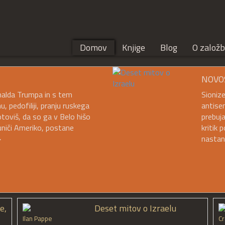
Domov
Knjige
Blog
O založb
NOVO
onalda Trumpa in s tem
Sioniz
 pedofiliji, pranju ruskega
antise
otoviš, da so ga v Belo hišo
prebuja
 uniči Ameriko, postane
kritik 
>
nastan
e,
Deset mitov o Izraelu
Ilan Pappe
Cr