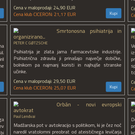
Cena v maloprodaji: 24,90 EUR
C
Kupi
Cena klub CICERON: 21,17 EUR
C
Smrtonosna psihiatrija in
organizirano...
P
PETER C GØTZSCHE
na
V
Psihiatrija je zlata jama farmacevtske industrije.
l.
i
Psihiatrična zdravila ji prinašajo največje dobičke,
il
p
bolnikom pa najmanj koristi in najhujše stranske
ne
s
učinke.
t
Cena v maloprodaji: 29,50 EUR
C
Kupi
Cena klub CICERON: 25,07 EUR
C
Orbán - novi evropski
avtokrat
Gr
Paul Lendvai
ga
D
Madžarska pot v avtokracijo s politikom, ki je čez noč
ev
p
naredil vratolomni preobrat od ateističnega levičarja
 bi
ko