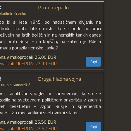
Proti prepadu
lodimir Iščenko
do bi si leta 1945, po nacističnem divjanju na
zhodni fronti, lahko mislil, da se bodo potomci
reživelih na istih bojiščih in na nemških tankih danes
orili proti Rusiji - na bojiščih, na katerih je Rdeča
rmada porazila nemške tanke?
ena v maloprodaji: 26,00 EUR
Kupi
ena klub CICERON: 22,10 EUR
Druga hladna vojna
. Nikola Samardžić
vež, analitični vpogled v spremembe, ki so se
godile na svetovnem političnem prizorišču v zadnjih
veh desetletjih - vzpon Rusije in sprememba
avnotežja med velikimi svetovnimi silami.
ena v maloprodaji: 26,50 EUR
Kupi
ena klub CICERON: 22,52 EUR