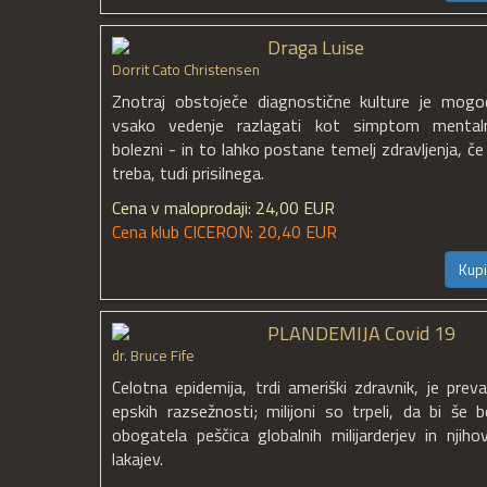
Draga Luise
Dorrit Cato Christensen
Znotraj obstoječe diagnostične kulture je mogo
vsako vedenje razlagati kot simptom mental
bolezni - in to lahko postane temelj zdravljenja, če 
treba, tudi prisilnega.
Cena v maloprodaji: 24,00 EUR
Cena klub CICERON: 20,40 EUR
Kupi
PLANDEMIJA Covid 19
dr. Bruce Fife
Celotna epidemija, trdi ameriški zdravnik, je preva
epskih razsežnosti; milijoni so trpeli, da bi še bo
obogatela peščica globalnih milijarderjev in njihov
lakajev.