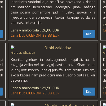
em
Identiteta sodobnika je neločljivo povezana z danes
V
si
prevladujočo neoliberalno ideologijo. Junak našega
v
časa pozna pomembne ljudi in veliko govori - a
n
njegovi odnosi so površni, takšni, kakršne so danes
ak
vse naše interakcije.
C
Cena v maloprodaji: 28,00 EUR
C
Kupi
Cena klub CICERON: 23,83 EUR
Otoki zakladov
Nicholas Shaxson
Al
pi
Kronika grehov in pokvarjenosti kapitalizma, ki
D
mi
razgalja veliko več kot zgolj davčne oaze. Shaxson se
t
no
je bolj kot kdorkoli doslej približal tem črnim luknjam,
s
ih
skozi katere nam pred očmi uhaja večino tistega, kar
n
ustvarimo.
d
Cena v maloprodaji: 29,50 EUR
C
Kupi
Cena klub CICERON: 25,08 EUR
C
Menihi maratonci z gore