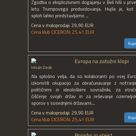
Zgodba o eksplozivnem dogajanju v Beli hiši v prv
letu Trumpovega predsedovanja. Hujše je, kot 
sploh lahko predstavljamo ...
Cena v maloprodaji: 29,90 EUR
Cena klub CICERON: 25,41 EUR
Kupi
Evropa na zatožni klopi
István Deák
Na splošno velja, da so kolaboranti po vsej Evro
izkoristili okupacijo za obračunavanje z notranji
političnimi in ideološkimi sovražniki, za etnič
čiščenje svojih držav in za reševanje ozemeljsk
sporov s sosednjimi državami....
Cena v maloprodaji: 29,90 EUR
Kupi
Cena klub CICERON: 25,41 EUR
Bonobo in ateist