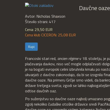
Davčne oaze
Avtor: Nicholas Shaxson
Število strani: 417
Cena: 29,50 EUR
Cena klub CICERON: 25,08 EUR
Kupi
Francoski stari red,
ancien régime
v 18. stoletju, je 
plačevanja davkov, niso več mogle odplačevati dolgov
je na bogati evropski celini izbruhnila kmalu po nastop
ukvarjati z davčno zakonodajo, da bi se izognila f
davčne oaze. Na primeru Grčije smo videli, da bankro
države tretjega sveta; zgodi se lahko najbogatejši
odtise davčnih oaz.
Po suženjstvu so davčne oaze najbolj umazano pogl
zgolj nekoliko čudaške otoške državice sredi Pacifika
davčne oaze so
vzporedni
sistem
, katerega živčno sr