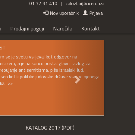
01 72 91 410 |
zalozba@ciceron.si
Nov uporabnik
Prijava
i
Prodajni pogoji
Naročila
Kontakt
Naslednji
ST
em se je svetu vsiljeval kot odgovor na
itizem, a je na koncu postal glavni razlog za
ebujanje antisemitizma, piše izraelski Jud,
sen kritik politike judovske države vse od njenega
ka. >>
KATALOG 2017 (PDF)