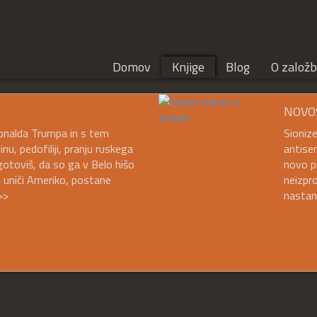
Domov
Knjige
Blog
O založb
NOVO
 Donalda Trumpa in s tem
Sioniz
, pedofiliji, pranju ruskega
antisem
gotoviš, da so ga v Belo hišo
novo pr
aj uniči Ameriko, postane
neizpro
>>
nastan