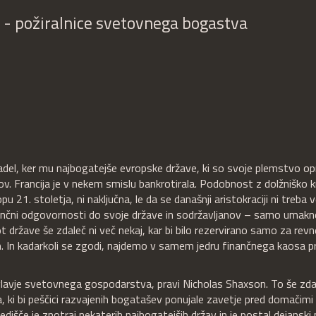
 - požiralnice svetovnega bogastva
padel, ker mu najbogatejše evropske države, ki so svoje plemstvo op
. Francija je v nekem smislu bankrotirala. Podobnost z dolžniško kr
u 21. stoletja, ni naključna, le da se današnji aristokraciji ni treba 
inančni odgovornosti do svoje države in sodržavljanov – samo umakn
t države še zdaleč ni več nekaj, kar bi bilo rezervirano samo za revn
m. In kadarkoli se zgodi, najdemo v samem jedru finančnega kaosa p
avje svetovnega gospodarstva, pravi Nicholas Shaxson. To še zda
, ki bi peščici razvajenih bogatašev ponujale zavetje pred domačimi 
edišče je znotraj nekaterih najbogatejših držav in je postal dejanski 