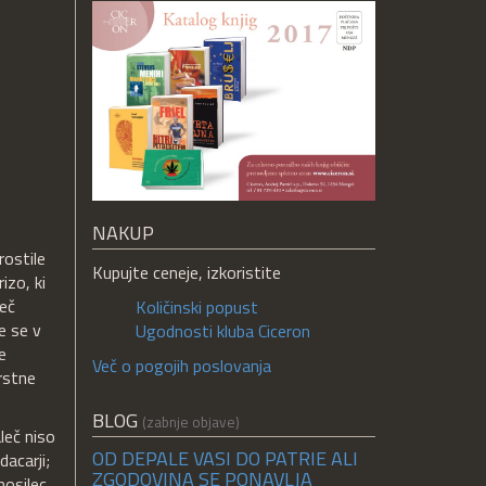
NAKUP
rostile
Kupujte ceneje, izkoristite
izo, ki
več
Količinski popust
e se v
Ugodnosti kluba Ciceron
e
Več o pogojih poslovanja
rstne
BLOG
(zabnje objave)
leč niso
OD DEPALE VASI DO PATRIE ALI
dacarji;
ZGODOVINA SE PONAVLJA
nosilec