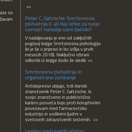
>>
oaze so
Peter C. Gøtzsche: Smrtonosna
državam
psihiatrija II. ali Kaj lahko za svojo
varnost naredijo sami bolniki?
V nadaljevanju je eno od zaključnih
poglavij knjige Smrtonosna psihologija
(ki je še v pripravi in bo izšlja v prvih
mesecih 2018). Naključno izbrani
odlomki iz knjige bodo še sledili. >>
Smrtonosna psihiatrija in
organizirano zanikanje
Antidepresivi ubijajo, trdi danski
znanstvenik Peter C. Gøtzsche, ki
svojo znanstveno in publicistično
kariero posveča boju proti koruptivnim
povezavam med farmacevtsko
industrijo in vodilnimi ljudmi v
svetovnih zdravstvenih sistemih. >>
Lepljivi prsti svetih očetov