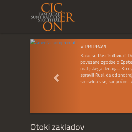
Prejšnji
V PRIPRAVI
Kako so Rusi 'kultivirali'
povezane zgodbe o Epsteinu
mafijskega denarja... Ko u
spravili Rusi, da od znotr
smiselno vse, kar počne. 
Otoki zakladov