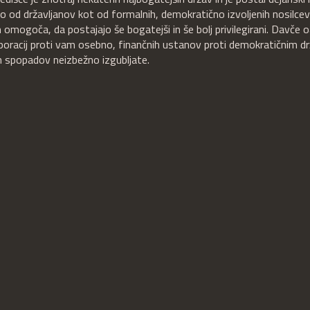
o od državljanov kot od formalnih, demokratično izvoljenih nosilcev
im omogoča, da postajajo še bogatejši in še bolj privilegirani. Davče 
rporacij proti vam osebno, finančnih ustanov proti demokratičnim 
h spopadov neizbežno izgubljate.