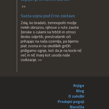
>>
Sveta vojna pod črno zastavo
Zdaj, ko bradati, temnopolti možje
mrkih obrazov, njihove v rute zavite
ženske s culami na hrbtih in otroci
široko odprtih, prestrašenih oči
prihajajo na naša ozemlja, pa bijemo
plat zvona in na okoliških gričih
prižigamo ognje, kot da je na kocki nič
več in nič manj kot usoda naše
civilizacije. >>
Knjige
Blog
O založbi
Prodajni pogoji
Naročila