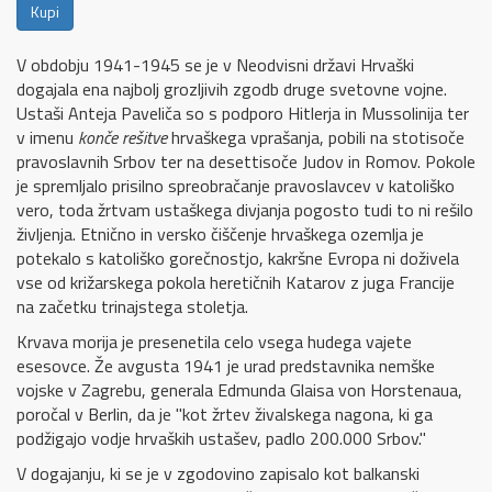
Kupi
V obdobju 1941-1945 se je v Neodvisni državi Hrvaški
dogajala ena najbolj grozljivih zgodb druge svetovne vojne.
Ustaši Anteja Paveliča so s podporo Hitlerja in Mussolinija ter
v imenu
konče rešitve
hrvaškega vprašanja, pobili na stotisoče
pravoslavnih Srbov ter na desettisoče Judov in Romov. Pokole
je spremljalo prisilno spreobračanje pravoslavcev v katoliško
vero, toda žrtvam ustaškega divjanja pogosto tudi to ni rešilo
življenja. Etnično in versko čiščenje hrvaškega ozemlja je
potekalo s katoliško gorečnostjo, kakršne Evropa ni doživela
vse od križarskega pokola heretičnih Katarov z juga Francije
na začetku trinajstega stoletja.
Krvava morija je presenetila celo vsega hudega vajete
esesovce. Že avgusta 1941 je urad predstavnika nemške
vojske v Zagrebu, generala Edmunda Glaisa von Horstenaua,
poročal v Berlin, da je "kot žrtev živalskega nagona, ki ga
podžigajo vodje hrvaških ustašev, padlo 200.000 Srbov."
V dogajanju, ki se je v zgodovino zapisalo kot balkanski