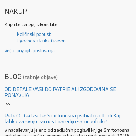
NAKUP
Kupujte ceneje, izkoristite
Količinski popust
Ugodnosti kluba Ciceron
Več o pogojih poslovanja
BLOG
(zabnje objave)
OD DEPALE VASI DO PATRIE ALI ZGODOVINA SE
PONAVLJA
>>
Peter C. Gøtzsche: Smrtonosna psihiatrija II. ali Kaj
lahko za svojo varnost naredijo sami bolniki?
V nadaljevanju je eno od zaključnih poglavij knjige Smrtonosna
psihologija (ki je še v pripravi in bo izšlja v prvih mesecih 2018).