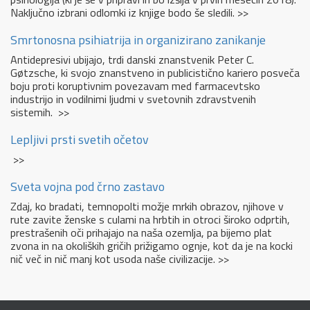
Naključno izbrani odlomki iz knjige bodo še sledili. >>
Smrtonosna psihiatrija in organizirano zanikanje
Antidepresivi ubijajo, trdi danski znanstvenik Peter C.
Gøtzsche, ki svojo znanstveno in publicistično kariero posveča
boju proti koruptivnim povezavam med farmacevtsko
industrijo in vodilnimi ljudmi v svetovnih zdravstvenih
sistemih. >>
Lepljivi prsti svetih očetov
>>
Sveta vojna pod črno zastavo
Zdaj, ko bradati, temnopolti možje mrkih obrazov, njihove v
rute zavite ženske s culami na hrbtih in otroci široko odprtih,
prestrašenih oči prihajajo na naša ozemlja, pa bijemo plat
zvona in na okoliških gričih prižigamo ognje, kot da je na kocki
nič več in nič manj kot usoda naše civilizacije. >>