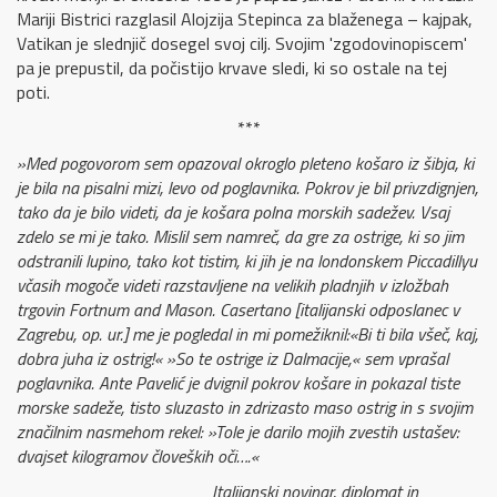
Mariji Bistrici razglasil Alojzija Stepinca za blaženega – kajpak,
Vatikan je slednjič dosegel svoj cilj. Svojim 'zgodovinopiscem'
pa je prepustil, da počistijo krvave sledi, ki so ostale na tej
poti.
***
»Med pogovorom sem opazoval okroglo pleteno košaro iz šibja, ki
je bila na pisalni mizi, levo od poglavnika. Pokrov je bil privzdignjen,
tako da je bilo videti, da je košara polna morskih sadežev. Vsaj
zdelo se mi je tako. Mislil sem namreč, da gre za ostrige, ki so jim
odstranili lupino, tako kot tistim, ki jih je na londonskem Piccadillyu
včasih mogoče videti razstavljene na velikih pladnjih v izložbah
trgovin Fortnum and Mason. Casertano [italijanski odposlanec v
Zagrebu, op. ur.] me je pogledal in mi pomežiknil:«Bi ti bila všeč, kaj,
dobra juha iz ostrig!« »So te ostrige iz Dalmacije,« sem vprašal
poglavnika. Ante Pavelić je dvignil pokrov košare in pokazal tiste
morske sadeže, tisto sluzasto in zdrizasto maso ostrig in s svojim
značilnim nasmehom rekel: »Tole je darilo mojih zvestih ustašev:
dvajset kilogramov človeških oči….«
Italijanski novinar, diplomat in