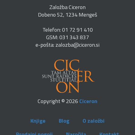
Založba Ciceron
Dobeno 52, 1234 Mengeš
Telefon: 01 72 91 410
GSM: 031 343 837
e-pošta: zalozba@ciceron.si
Copyright © 2026
Ciceron
Knjige
Blog
O založbi
Prodajni pogoji
Naročila
Kontakt