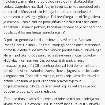
holokavst, je imela eno od odločilnih vlog rimskokatoliška
cerkev. Zagrebški nadškof Alojzij Stepinac je kot osvoboditelja
pozdravljal Mussolinija in Hitlerja ter aktivno sodeloval z
vodstvom ustaškega gibanja. Del hrvaškega katoliškega klera
je osebno, včasih tudi na poveljniških položajih ustaških enot,
sodeloval v krvavih pokolih, katoliška cerkvev pa je neposredno
vodila politiko nasilnega 'spreobračanja'.
O poteku genocida je bil vseskozi obveščen tudi Vatikan.
Papež Pacelli je imel v Zagrebu svojega odposlanca Marconeja,
poročila je dobival od različnih visokih predstavnikov hrvaškega
klera in politike, o dogajanju so s številkami in opisi pokolov
kljub vladni cenzuri ves čas poročali italijanski mediji,
nenazadnje pa je Pij XII. nenehno dobival tudi dokumentirane
pritožbe s strani zahodnih zaveznikov in jugoslovanske vlade
v izgnanstvu. Toda nič ni zaleglo, utrjevanje katoliške hrvaške
države kot branika pred vzhodnim pravoslavjem in
boljševizmom je bilo za Vatikan sveti cilj, za katerega je bilo
dovoljeno uporabiti vsa sredstva.
Temu se rimskokatoliška cerkev ni odrekla niti pol stoletja po
krvavi moriji. 3. oktobra 1998 je papež Janez Pavel II. v hrvaški