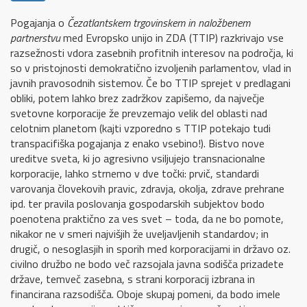
Pogajanja o
Čezatlantskem trgovinskem in naložbenem
partnerstvu
med Evropsko unijo in ZDA (TTIP) razkrivajo vse
razsežnosti vdora zasebnih profitnih interesov na področja, ki
so v pristojnosti demokratično izvoljenih parlamentov, vlad in
javnih pravosodnih sistemov. Če bo TTIP sprejet v predlagani
obliki, potem lahko brez zadržkov zapišemo, da največje
svetovne korporacije že prevzemajo velik del oblasti nad
celotnim planetom (kajti vzporedno s TTIP potekajo tudi
transpacifiška pogajanja z enako vsebino!). Bistvo nove
ureditve sveta, ki jo agresivno vsiljujejo transnacionalne
korporacije, lahko strnemo v dve točki: prvič, standardi
varovanja človekovih pravic, zdravja, okolja, zdrave prehrane
ipd. ter pravila poslovanja gospodarskih subjektov bodo
poenotena praktično za ves svet – toda, da ne bo pomote,
nikakor ne v smeri najvišjih že uveljavljenih standardov; in
drugič, o nesoglasjih in sporih med korporacijami in državo oz.
civilno družbo ne bodo več razsojala javna sodišča prizadete
države, temveč zasebna, s strani korporacij izbrana in
financirana razsodišča. Oboje skupaj pomeni, da bodo imele