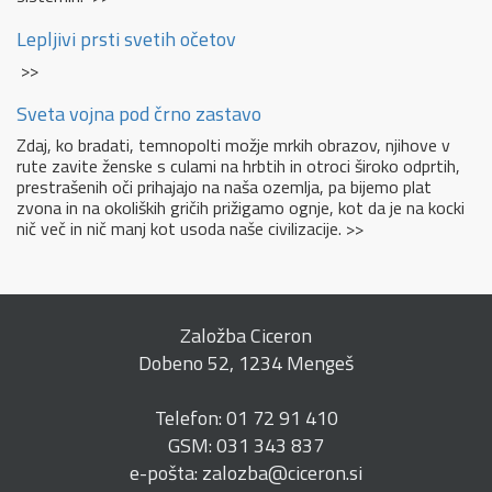
Lepljivi prsti svetih očetov
>>
Sveta vojna pod črno zastavo
Zdaj, ko bradati, temnopolti možje mrkih obrazov, njihove v
rute zavite ženske s culami na hrbtih in otroci široko odprtih,
prestrašenih oči prihajajo na naša ozemlja, pa bijemo plat
zvona in na okoliških gričih prižigamo ognje, kot da je na kocki
nič več in nič manj kot usoda naše civilizacije. >>
Založba Ciceron
Dobeno 52, 1234 Mengeš
Telefon: 01 72 91 410
GSM: 031 343 837
e-pošta: zalozba@ciceron.si