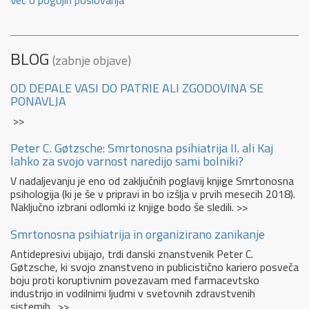
BLOG
(zabnje objave)
OD DEPALE VASI DO PATRIE ALI ZGODOVINA SE
PONAVLJA
>>
Peter C. Gøtzsche: Smrtonosna psihiatrija II. ali Kaj
lahko za svojo varnost naredijo sami bolniki?
V nadaljevanju je eno od zaključnih poglavij knjige Smrtonosna
psihologija (ki je še v pripravi in bo izšlja v prvih mesecih 2018).
Naključno izbrani odlomki iz knjige bodo še sledili. >>
Smrtonosna psihiatrija in organizirano zanikanje
Antidepresivi ubijajo, trdi danski znanstvenik Peter C.
Gøtzsche, ki svojo znanstveno in publicistično kariero posveča
boju proti koruptivnim povezavam med farmacevtsko
industrijo in vodilnimi ljudmi v svetovnih zdravstvenih
sistemih. >>