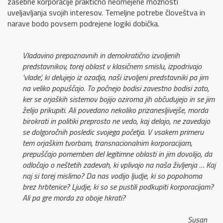
zasebne korporacije praktično neomejene možnosti
uveljavljanja svojih interesov. Temeljne potrebe človeštva in
narave bodo povsem podrejene logiki dobička.
Vladavino prepoznavnih in demokratično izvoljenih
predstavnikov, torej oblast v klasičnem smislu, izpodrivajo
'vlade', ki delujejo iz ozadja, naši izvoljeni predstavniki pa jim
na veliko popuščajo. To počnejo bodisi zavestno bodisi zato,
ker se orjaških sistemov bojijo oziroma jih občudujejo in se jim
želijo prikupiti. Ali povedano nekoliko prizanesljivejše, morda
birokrati in politiki preprosto ne vedo, kaj delajo, ne zavedajo
se dolgoročnih posledic svojega početja. V vsakem primeru
tem orjaškim tvorbam, transnacionalnim korporacijam,
prepuščajo pomemben del legitimne oblasti in jim dovolijo, da
odločajo o neštetih zadevah, ki vplivajo na naša življenja … Kaj
naj si torej mislimo? Da nas vodijo ljudje, ki so popolnoma
brez hrbtenice? Ljudje, ki so se pustili podkupiti korporacijam?
Ali pa gre morda za oboje hkrati?
Susan