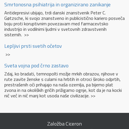
Smrtonosna psihiatrija in organizirano zanikanje
Antidepresivi ubijajo, trdi danski znanstvenik Peter C.
Gøtzsche, ki svojo znanstveno in publicistično kariero posveča
boju proti koruptivnim povezavam med farmacevtsko
industrijo in vodilnimi ljudmi v svetovnih zdravstvenih
sistemih. >>
Lepljivi prsti svetih očetov
>>
Sveta vojna pod črno zastavo
Zdaj, ko bradati, temnopolti možje mrkih obrazov, njihove v
rute zavite ženske s culami na hrbtih in otroci široko odprtih,
prestrašenih oči prihajajo na naša ozemlja, pa bijemo plat
zvona in na okoliških gričih prižigamo ognje, kot da je na kocki
nič več in nič manj kot usoda naše civilizacije. >>
Založba Ciceron