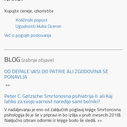
Kupujte ceneje, izkoristite
Količinski popust
Ugodnosti kluba Ciceron
Več o pogojih poslovanja
BLOG
(zabnje objave)
OD DEPALE VASI DO PATRIE ALI ZGODOVINA SE
PONAVLJA
>>
Peter C. Gøtzsche: Smrtonosna psihiatrija II. ali Kaj
lahko za svojo varnost naredijo sami bolniki?
V nadaljevanju je eno od zaključnih poglavij knjige Smrtonosna
psihologija (ki je še v pripravi in bo izšlja v prvih mesecih 2018).
Naključno izbrani odlomki iz knjige bodo še sledili. >>