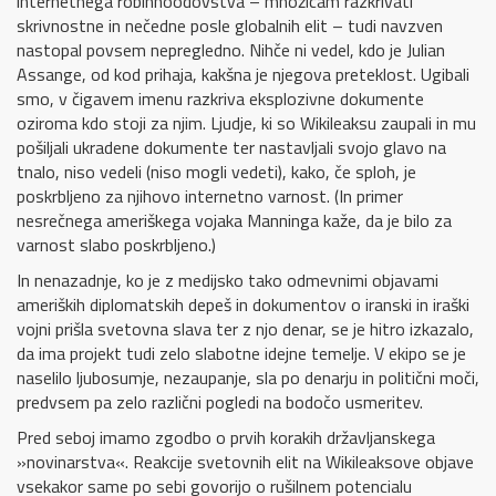
internetnega robinhoodovstva – množicam razkrivati
skrivnostne in nečedne posle globalnih elit – tudi navzven
nastopal povsem nepregledno. Nihče ni vedel, kdo je Julian
Assange, od kod prihaja, kakšna je njegova preteklost. Ugibali
smo, v čigavem imenu razkriva eksplozivne dokumente
oziroma kdo stoji za njim. Ljudje, ki so Wikileaksu zaupali in mu
pošiljali ukradene dokumente ter nastavljali svojo glavo na
tnalo, niso vedeli (niso mogli vedeti), kako, če sploh, je
poskrbljeno za njihovo internetno varnost. (In primer
nesrečnega ameriškega vojaka Manninga kaže, da je bilo za
varnost slabo poskrbljeno.)
In nenazadnje, ko je z medijsko tako odmevnimi objavami
ameriških diplomatskih depeš in dokumentov o iranski in iraški
vojni prišla svetovna slava ter z njo denar, se je hitro izkazalo,
da ima projekt tudi zelo slabotne idejne temelje. V ekipo se je
naselilo ljubosumje, nezaupanje, sla po denarju in politični moči,
predvsem pa zelo različni pogledi na bodočo usmeritev.
Pred seboj imamo zgodbo o prvih korakih državljanskega
»novinarstva«. Reakcije svetovnih elit na Wikileaksove objave
vsekakor same po sebi govorijo o rušilnem potencialu