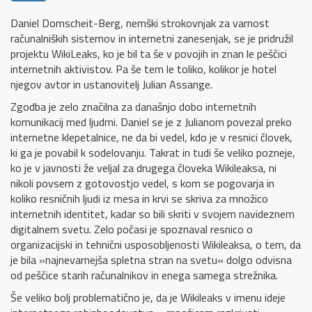
Daniel Domscheit-Berg, nemški strokovnjak za varnost
računalniških sistemov in internetni zanesenjak, se je pridružil
projektu WikiLeaks, ko je bil ta še v povojih in znan le peščici
internetnih aktivistov. Pa še tem le toliko, kolikor je hotel
njegov avtor in ustanovitelj Julian Assange.
Zgodba je zelo značilna za današnjo dobo internetnih
komunikacij med ljudmi. Daniel se je z Julianom povezal preko
internetne klepetalnice, ne da bi vedel, kdo je v resnici človek,
ki ga je povabil k sodelovanju. Takrat in tudi še veliko pozneje,
ko je v javnosti že veljal za drugega človeka Wikileaksa, ni
nikoli povsem z gotovostjo vedel, s kom se pogovarja in
koliko resničnih ljudi iz mesa in krvi se skriva za množico
internetnih identitet, kadar so bili skriti v svojem navideznem
digitalnem svetu. Zelo počasi je spoznaval resnico o
organizacijski in tehnični usposobljenosti Wikileaksa, o tem, da
je bila »najnevarnejša spletna stran na svetu« dolgo odvisna
od peščice starih računalnikov in enega samega strežnika.
Še veliko bolj problematično je, da je Wikileaks v imenu ideje